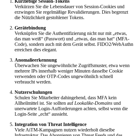
Kurzlebige Session-Tokens
Verkürzen Sie die Lebensdauer von Session-Cookies und
erzwingen Sie regelmäßige Revalidierungen. Dies begrenzt
die Nützlichkeit gestohlener Tokens.
Gerätebindung
Verknüpfen Sie die Authentifizierung nicht nur mit „etwas,
das man weiß“ (Passwort) und „etwas, das man hat“ (MFA-
Code), sondern auch mit dem Gerät selbst. FIDO2/WebAuthn
erreichen dies elegant.
Anomalieerkennung
Überwachen Sie ungewöhnliche Zugriffsmuster, etwa wenn
mehrere IPs innerhalb weniger Minuten dasselbe Cookie
verwenden oder OTP-Codes ungewöhnlich schnell
verbraucht werden.
Nutzerschulungen
Schulen Sie Mitarbeiter dahingehend, dass MFA kein
Allheilmittel ist. Sie sollten auf
Lookalike-Domains
und
unerwartete Login-Aufforderungen achten, selbst wenn die
Login-Seite „echt“ aussieht.
Integration von Threat Intelligence
Viele AiTM-Kampagnen nutzen wiederholt dieselbe
Infrastruktur. Das Abonnieren von Threat Feeds und das