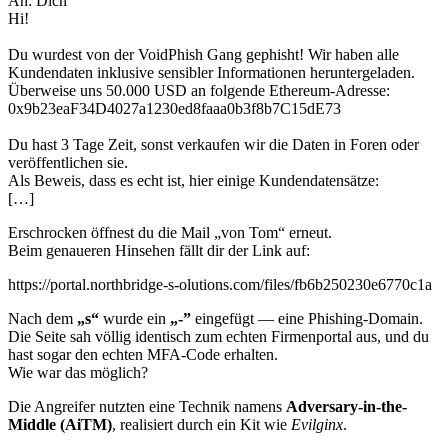
An
: Dich
Hi!
Du wurdest von der VoidPhish Gang gephisht! Wir haben alle
Kundendaten inklusive sensibler Informationen heruntergeladen.
Überweise uns 50.000 USD an folgende Ethereum-Adresse:
0x9b23eaF34D4027a1230ed8faaa0b3f8b7C15dE73
Du hast 3 Tage Zeit, sonst verkaufen wir die Daten in Foren oder
veröffentlichen sie.
Als Beweis, dass es echt ist, hier einige Kundendatensätze:
[…]
Erschrocken öffnest du die Mail „von Tom“ erneut.
Beim genaueren Hinsehen fällt dir der Link auf:
https://portal.northbridge-
s-
olutions.com/files/fb6b250230e6770c1a
Nach dem
„s“
wurde ein
„-”
eingefügt — eine Phishing-Domain.
Die Seite sah völlig identisch zum echten Firmenportal aus, und du
hast sogar den echten MFA-Code erhalten.
Wie war das möglich?
Die Angreifer nutzten eine Technik namens
Adversary-in-the-
Middle (AiTM)
, realisiert durch ein Kit wie
Evilginx
.