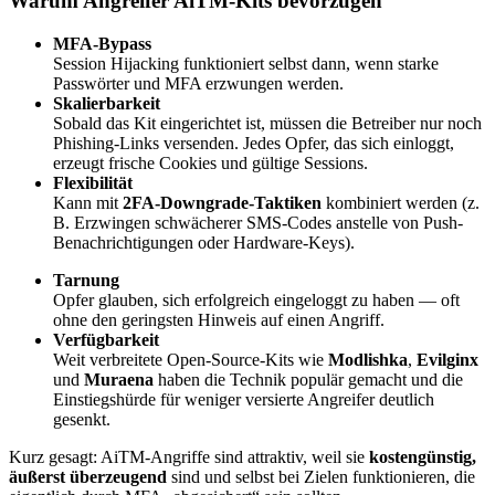
Warum Angreifer AiTM-Kits bevorzugen
MFA-Bypass
Session Hijacking funktioniert selbst dann, wenn starke
Passwörter und MFA erzwungen werden.
Skalierbarkeit
Sobald das Kit eingerichtet ist, müssen die Betreiber nur noch
Phishing-Links versenden. Jedes Opfer, das sich einloggt,
erzeugt frische Cookies und gültige Sessions.
Flexibilität
Kann mit
2FA-Downgrade-Taktiken
kombiniert werden (z.
B. Erzwingen schwächerer SMS-Codes anstelle von Push-
Benachrichtigungen oder Hardware-Keys).
Tarnung
Opfer glauben, sich erfolgreich eingeloggt zu haben — oft
ohne den geringsten Hinweis auf einen Angriff.
Verfügbarkeit
Weit verbreitete Open-Source-Kits wie
Modlishka
,
Evilginx
und
Muraena
haben die Technik populär gemacht und die
Einstiegshürde für weniger versierte Angreifer deutlich
gesenkt.
Kurz gesagt: AiTM-Angriffe sind attraktiv, weil sie
kostengünstig,
äußerst überzeugend
sind und selbst bei Zielen funktionieren, die